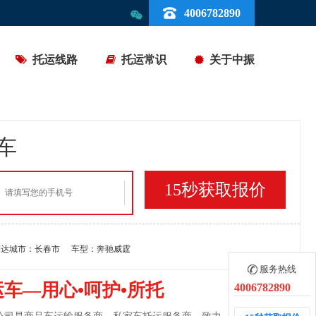
4006782890
托运线路
托运常识
关于中振
车
到达城市：喀什市
车型：吉利博越
到达城市：长春市
车型：奔驰威霆
服务热线
车—用心•呵护•所托
4006782890
到达城市：三亚市
车型：雷克萨斯XEL