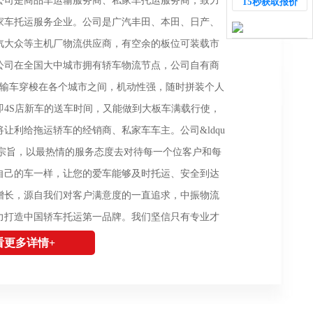
公司是商品车运输服务商、私家车托运服务商，致力
15秒获取报价
到达城市：贵阳市
车型：宝马320L
家车托运服务企业。公司是广汽丰田、本田、日产、
汽大众等主机厂物流供应商，有空余的板位可装载市
公司在全国大中城市拥有轿车物流节点，公司自有商
运输车穿梭在各个城市之间，机动性强，随时拼装个人
即4S店新车的送车时间，又能做到大板车满载行使，
让利给拖运轿车的经销商、私家车车主。公司&ldqu
o;的宗旨，以最热情的服务态度去对待每一个位客户和每
自己的车一样，让您的爱车能够及时托运、安全到达
增长，源自我们对客户满意度的一直追求，中振物流
力打造中国轿车托运第一品牌。我们坚信只有专业才
有奉献才能发展。我们相信专业的团队、精诚合作是
看更多详情+
有一批汽车托运业务方面的精兵强将，是一支集合了
战型精英团队，通过科学严密的运行体系和流程，本
全员共同的目标！